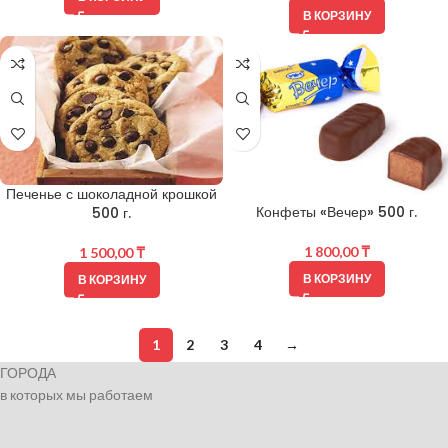
В КОРЗИНУ
Печенье с шоколадной крошкой
Конфеты «Вечер» 500 г.
500 г.
1 800,00
₸
1 500,00
₸
В КОРЗИНУ
В КОРЗИНУ
1
2
3
4
→
ГОРОДА
в которых мы работаем