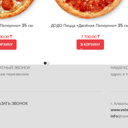
Пеперони» 35 см.
ДОДО Пицца «Двойная Пеперони» 35 см
00,00
₸
7 700,00
₸
ОРЗИНУ
В КОРЗИНУ
АТНЫЙ ЗВОНОК
НАШИ К
Вам перезвоним
адрес и 
АЗАТЬ ЗВОНОК
г. Алматы
www.vnim
info
@ope