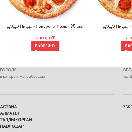
ДОДО Пицца «Пеперони Фрэш» 35 см.
ДОДО Пицца «
5 300,00
₸
7 1
В КОРЗИНУ
В К
ГОРОДА
ОБР
в которых мы работаем
мы 
АСТАНА
ЗАК
АЛМАТЫ
ТАЛДЫКОРГАН
ПАВЛОДАР