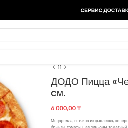
СЕРВИС ДОСТАВК
ДОДО Пицца «Че
cм.
6 000,00
₸
Моцарелла, ветчина из цыпленка, пеперо
брынзы, томаты, шампиньоны, томатный с