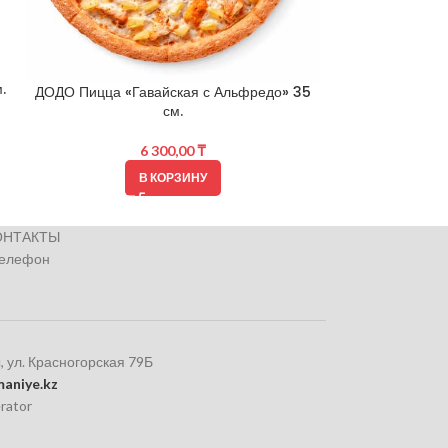
ДОДО Пицца
.
ДОДО Пицца «Гавайская с Альфредо» 35
см.
6 300,00
₸
В КОРЗИНУ
ОНТАКТЫ
телефон
, ул. Красногорская 79Б
aniye.kz
rator