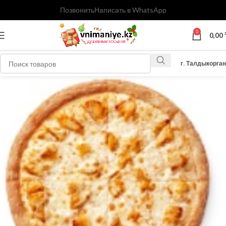
Позвонить
Написать в WhatsApp
0
0,00
г. Талдыкорган