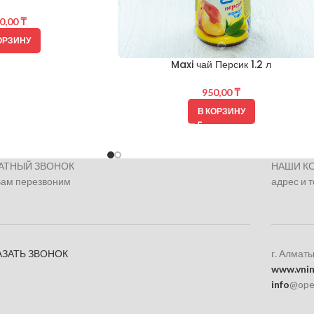
0,00
₸
ОРЗИНУ
Maxi чай Персик 1.2 л
950,00
₸
В КОРЗИНУ
АТНЫЙ ЗВОНОК
НАШИ К
Вам перезвоним
адрес и 
АЗАТЬ ЗВОНОК
г. Алматы
www.vnim
info
@ope