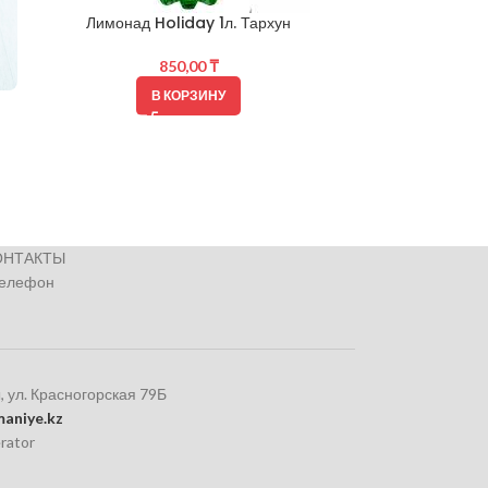
Лимонад Holiday 1л. Тархун
Вода Асу (Asu) н
850,00
₸
В КОРЗИНУ
ОНТАКТЫ
телефон
, ул. Красногорская 79Б
aniye.kz
rator