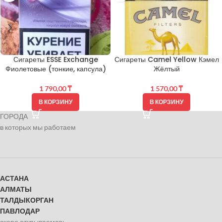
Сигареты ESSE Exchange
Сигареты Camel Yellow Кэмел
Фиолетовые (тонкие, капсула)
Жёлтый
1 790,00
₸
1 570,00
₸
В КОРЗИНУ
В КОРЗИНУ
ГОРОДА
в которых мы работаем
АСТАНА
АЛМАТЫ
ТАЛДЫКОРГАН
ПАВЛОДАР
скоро открываемся: