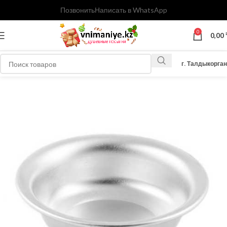
Позвонить
Написать в WhatsApp
0
0,00
г. Талдыкорган