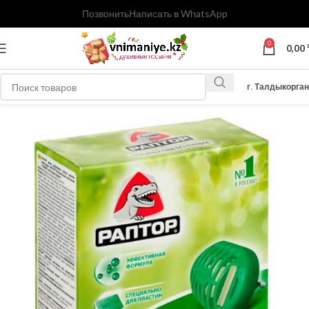
Позвонить
Написать в WhatsApp
0
0,00
г. Талдыкорган